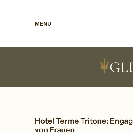
Vai al contenuto
Vai al footer
Hin
MENU
GL
Hotel Terme Tritone: Engag
von Frauen