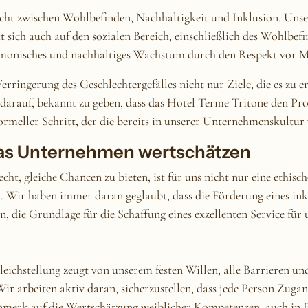
icht zwischen Wohlbefinden, Nachhaltigkeit und Inklusion. Uns
t sich auch auf den sozialen Bereich, einschließlich des Wohlbe
monisches und nachhaltiges Wachstum durch den Respekt vor Men
rringerung des Geschlechtergefälles nicht nur Ziele, die es zu er
z darauf, bekannt zu geben, dass das Hotel Terme Tritone den Pro
 formeller Schritt, der die bereits in unserer Unternehmenskultur
as Unternehmen wertschätzen
t, gleiche Chancen zu bieten, ist für uns nicht nur eine ethisch
. Wir haben immer daran geglaubt, dass die Förderung eines ink
, die Grundlage für die Schaffung eines exzellenten Service für u
leichstellung zeugt von unserem festen Willen, alle Barrieren und
 arbeiten aktiv daran, sicherzustellen, dass jede Person Zugan
erk auf die Wertschätzung weiblicher Kompetenzen, auch in F