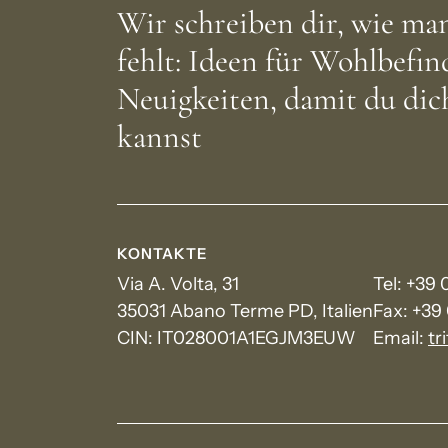
Wir schreiben dir, wie ma
fehlt: Ideen für Wohlbefi
Neuigkeiten, damit du dich
kannst
KONTAKTE
Via A. Volta, 31
Tel:
+39 
35031 Abano Terme PD, Italien
Fax:
+39
CIN: IT028001A1EGJM3EUW
Email:
tr