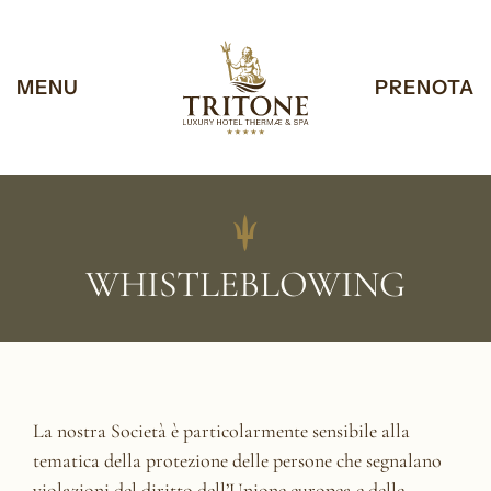
Vai al contenuto
Vai al footer
Le tue preferenze relative alla privacy
MENU
PRENOTA
Informativa sulla raccolta
WHISTLEBLOWING
La nostra Società è particolarmente sensibile alla
tematica della protezione delle persone che segnalano
violazioni del diritto dell’Unione europea e delle